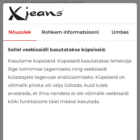
Proovi kodus – tasuta tagastus 14 päeva jooksul
Nõusolek
Rohkem informatsiooni
Umbes
Sellel veebisaidil kasutatakse küpsiseid.
0
Kasutame küpsiseid. Küpsiseid kasutatakse lehekülje
õige toimimise tagamiseks ning veebisaidi
külastajate tegevuse analüüsimiseks. Küpsiseid on
võimalik piirata või välja lülitada, kuid tuleb
arvestada, et ilma nendeta ei ole võimalik veebisaidi
kõiki funktsioone täiel määral kasutada.