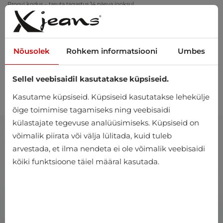
Proovi kodus – tasuta tagastus 14 päeva jooksul
Nõusolek
Rohkem informatsiooni
Umbes
Sellel veebisaidil kasutatakse küpsiseid.
0
Kasutame küpsiseid. Küpsiseid kasutatakse lehekülje
õige toimimise tagamiseks ning veebisaidi
külastajate tegevuse analüüsimiseks. Küpsiseid on
võimalik piirata või välja lülitada, kuid tuleb
arvestada, et ilma nendeta ei ole võimalik veebisaidi
kõiki funktsioone täiel määral kasutada.