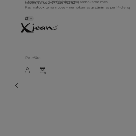
Užsakymas virš 20 €? Pristatymą apmokame mes!
info@xjeans.eu
+371 256 462 62
Pasimatuokite namuose – nemokamas grąžinimas per 14 dienų
LT
0