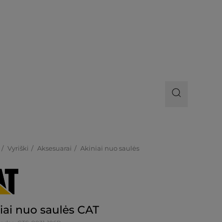
Vyriški
Aksesuarai
Akiniai nuo saulės
iai nuo saulės CAT