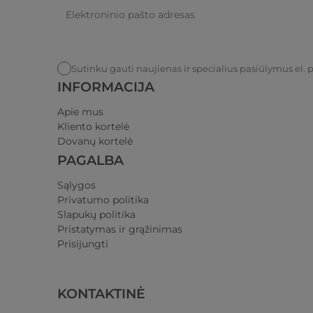
Sutinku gauti naujienas ir specialius pasiūlymus el. 
INFORMACIJA
Apie mus
Kliento kortelė
Dovanų kortelė
PAGALBA
Sąlygos
Privatumo politika​
Slapukų politika
Pristatymas ir grąžinimas​
Prisijungti​
KONTAKTINĖ