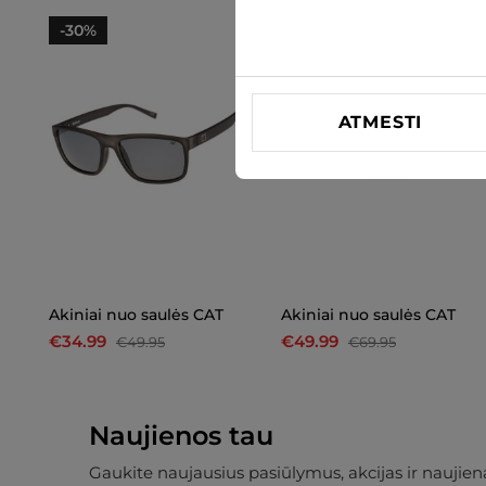
-30%
-29%
ATMESTI
Akiniai nuo saulės CAT
Akiniai nuo saulės CAT
€34.99
€49.99
€49.95
€69.95
Naujienos tau
Gaukite naujausius pasiūlymus, akcijas ir naujiena