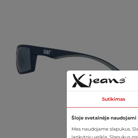
Sutikimas
Šioje svetainėje naudojami
Mes naudojame slapukus. Slap
lankytojų veiklą. Slapukus g