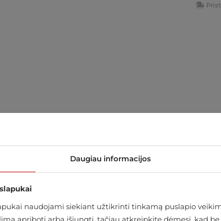
Pris
Daugiau informacijos
 slapukai
ukai naudojami siekiant užtikrinti tinkamą puslapio veikimą
alima apriboti arba išjungti, tačiau atkreipkite dėmesį, kad