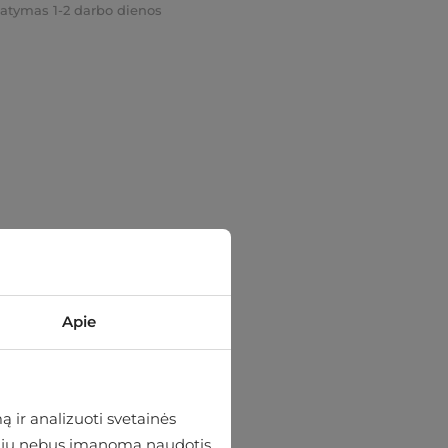
tatymas 1-2 darbo dienos
Apie
 ir analizuoti svetainės
 be jų nebus įmanoma naudotis