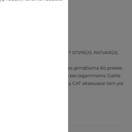
a trimis žodžiais apibūdinti CAT? STIPRŪS. PATVARŪS.
PATIKIMI.
varumas ir naujoviškumas, kuriais grindžiama šio prekės
ika, yra pritaikomi ir krepšiams bei lagaminams. Galite
rbti užtikrintai, žinodami, kad jūsų CAT aksesuarai tam yra
pasirengę.