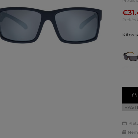
Prekės 
€
31
Prekės 
Kitos 
RAST
Plat
Nemo