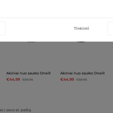
-25%
-25%
Tinkinti
Akiniai nuo saulės Oneill
Akiniai nuo saulės Oneill
€44.99
€44.99
€59.95
€59.95
s į savo el. paštą