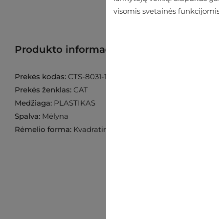
visomis svetainės funkcijomis
Produkto informacija
Raskite prekę p
Prekės kodas:
CTS-8031-106P
Prekės ženklas:
CAT
Medžiaga:
PLASTIKAS
Spalva:
Mėlyna
Rėmelio forma:
Kvadratinė