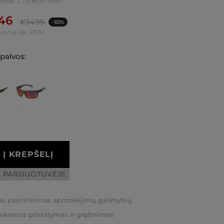
kodas: CTS-8031-106P
.46
€
34.95
-10%
kaina įsk. PVM
spalvos:
Į KREPŠELĮ
I PARDUOTUVĖJE
us pasirinkimas apmokejimų galimybių
kamas pristatymas ir grąžinimas