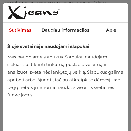
Pasimatuokite namuose – nemokamas grąžinimas per 14 dienų
Sutikimas
Daugiau informacijos
Apie
Šioje svetainėje naudojami slapukai
0
Mes naudojame slapukus. Slapukai naudojami
siekiant užtikrinti tinkamą puslapio veikimą ir
analizuoti svetainės lankytojų veiklą. Slapukus galima
apriboti arba išjungti, tačiau atkreipkite dėmesį, kad
be jų nebus įmanoma naudotis visomis svetainės
funkcijomis.