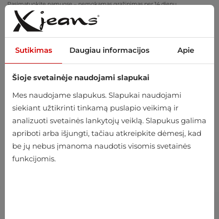
Pasimatuokite namuose – nemokamas grąžinimas per 14 dienų
Sutikimas
Daugiau informacijos
Apie
Šioje svetainėje naudojami slapukai
0
Mes naudojame slapukus. Slapukai naudojami
siekiant užtikrinti tinkamą puslapio veikimą ir
analizuoti svetainės lankytojų veiklą. Slapukus galima
apriboti arba išjungti, tačiau atkreipkite dėmesį, kad
be jų nebus įmanoma naudotis visomis svetainės
funkcijomis.