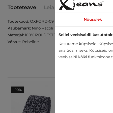
Tooteteave
Leia toode poest
Nõusolek
Tootekood:
OXFORD-09
Kaubamärk:
Nino Pacoli
Sellel veebisaidil kasutatak
Materjal:
100% POLÜESTER
Värvus:
Roheline
Kasutame küpsiseid. Küpsisei
analüüsimiseks. Küpsiseid on v
veebisaidi kõiki funktsioone 
-10%
-10%