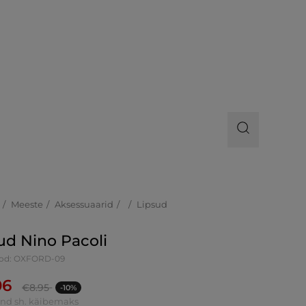
Meeste
Aksessuaarid
Lipsud
ud Nino Pacoli
ood: OXFORD-09
06
€
8.95
-10%
ind sh. käibemaks