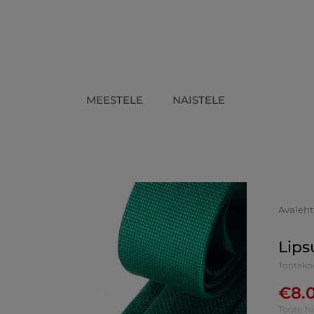
MEESTELE
NAISTELE
Avaleht
Lips
Tootek
€
8.
Toote h