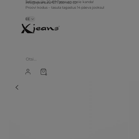
Tellimus üle 20 €? Tarne on meie kanda!
info@xjeans.eu
+371 256 462 62
Proovi kodus – tasuta tagastus 14 päeva jooksul
EE
0