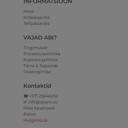
INFORMATSIOON
Meist
Kinkekaardid
Tellijakaardid
VAJAD ABI?
Tingimused
Privaatsuspoliitika
Küpsiste poliitika
Tarne & Tagastab
Sisselogimise
Kontaktid
☎ +371 25646262
✉ info@xjeans.eu
Meie kauplused
Büroo
Hulgimüük