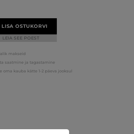
LISA OSTUKORVI
LEIA SEE POEST
valik makseid
ta saatmine ja tagastamine
e oma kauba kätte 1-2 päeva jooksul