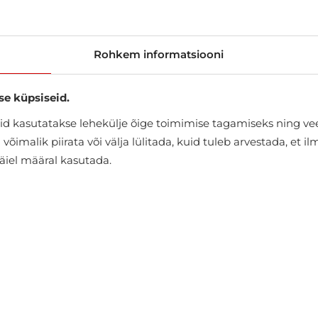
Rohkem informatsiooni
se küpsiseid.
d kasutatakse lehekülje õige toimimise tagamiseks ning vee
õimalik piirata või välja lülitada, kuid tuleb arvestada, et i
täiel määral kasutada.
KOOS SELLE TOOTEGA OSTA KA
-10%
-10%