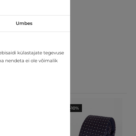
Umbes
bisaidi külastajate tegevuse
lma nendeta ei ole võimalik
-10%
-10%