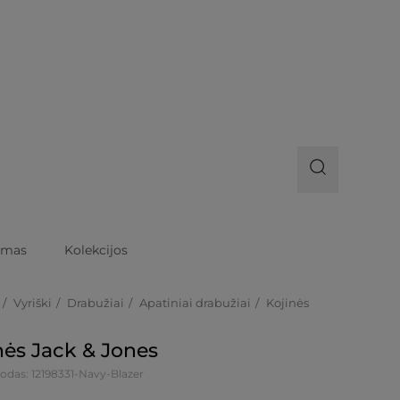
imas
Kolekcijos
Vyriški
Drabužiai
Apatiniai drabužiai
Kojinės
nės Jack & Jones
odas: 12198331-Navy-Blazer