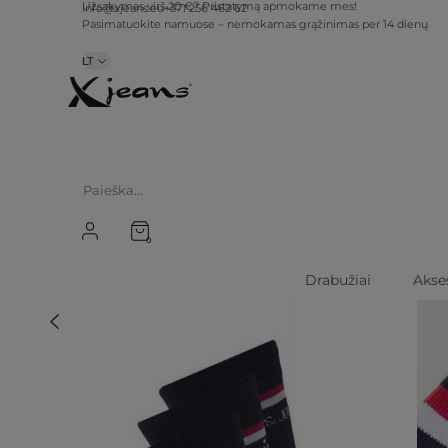
info@xjeans.eu
+371 256 462 62
Užsakymas virš 20 €? Pristatymą apmokame mes!
Pasimatuokite namuose – nemokamas grąžinimas per 14 dienų
LT
0
Drabužiai
Akse