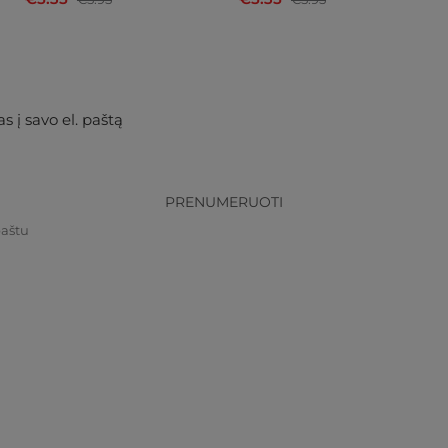
s į savo el. paštą
PRENUMERUOTI
paštu