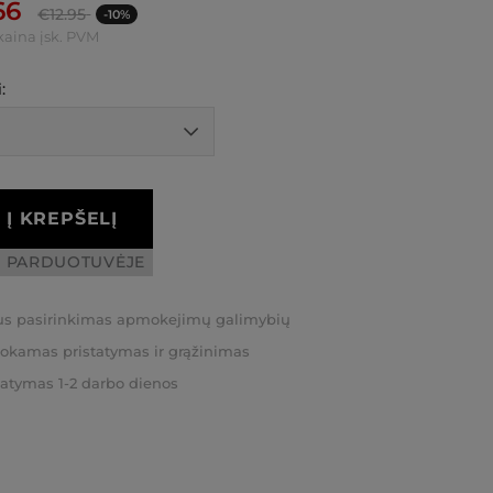
66
€
12.95
-10%
kaina įsk. PVM
:
Į KREPŠELĮ
I PARDUOTUVĖJE
us pasirinkimas apmokejimų galimybių
kamas pristatymas ir grąžinimas
tatymas 1-2 darbo dienos