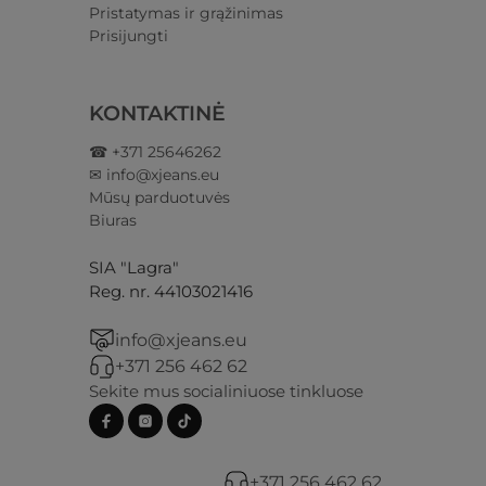
Pristatymas ir grąžinimas​
Prisijungti​
KONTAKTINĖ
☎ +371 25646262
✉ info@xjeans.eu
Mūsų parduotuvės
Biuras
SIA "Lagra"
Reg. nr. 44103021416
info@xjeans.eu
+371 256 462 62
Sekite mus socialiniuose tinkluose
+371 256 462 62