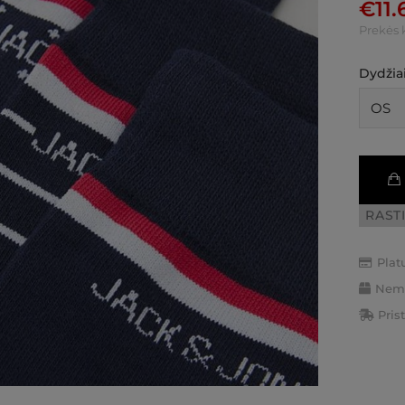
€
11.
Prekės 
Dydžiai
RAST
Plat
Nemo
Pris