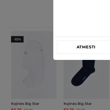
-10%
-10%
ATMESTI
Kojinės Big Star
Kojinės Big Star
€5.35
€5.35
€5.95
€5.95