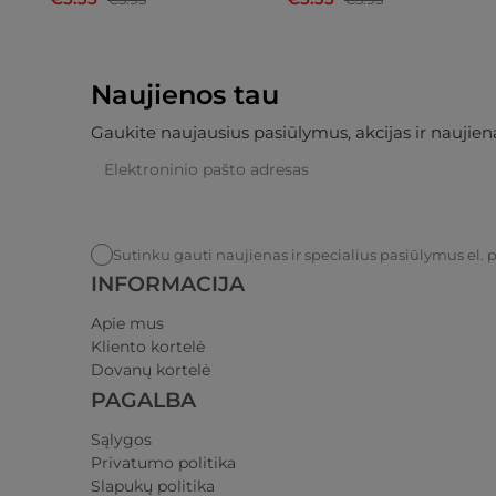
Naujienos tau
Gaukite naujausius pasiūlymus, akcijas ir naujiena
Sutinku gauti naujienas ir specialius pasiūlymus el. 
INFORMACIJA
Apie mus
Kliento kortelė
Dovanų kortelė
PAGALBA
Sąlygos
Privatumo politika​
Slapukų politika