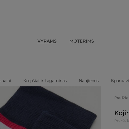
VYRAMS
MOTERIMS
suarai
Krepšiai ir Lagaminas
Naujienos
Išpardav
Pradžia
Koji
Prekės k