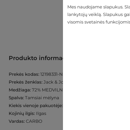
Mes naudojame slapukus. Slap
lankytojų veiklą. Slapukus g
visomis svetainės funkcijomis
Produkto informacija
Raskite prekę p
Prekės kodas:
12198331-Navy-Blazer
Prekės ženklas:
Jack & Jones
Medžiaga:
72% MEDVILNĖ 26% POLIESTERIS 2% ELAST
Spalva:
Tamsiai mėlyna
Kiekis vienoje pakuotėje:
3 poros
Kojinių ilgis:
Ilgas
Vardas:
CARBO