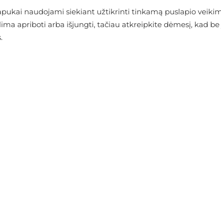
ukai naudojami siekiant užtikrinti tinkamą puslapio veikimą
alima apriboti arba išjungti, tačiau atkreipkite dėmesį, kad
.
arduotuvėje
ANAS