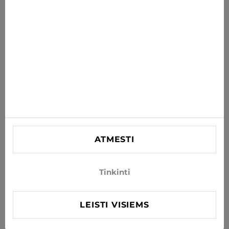
PRENUMERUOTI
Sutinku gauti naujienas ir specialius pasiūlymus el. paštu
INFORMACIJA
PAGALBA
KONTAKTINĖ
SIA "Lagra"
Reg. nr. 44103021416
ATMESTI
info@xjeans.eu
+371 256 462 62
Tinkinti
Sekite mus socialiniuose tinkluose
LEISTI VISIEMS