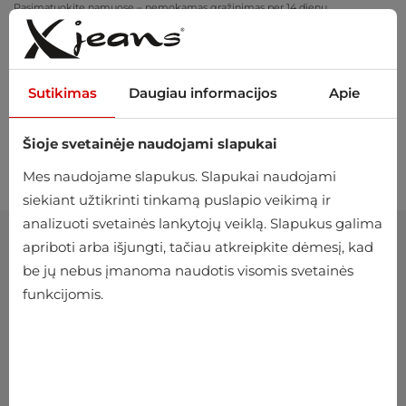
Pasimatuokite namuose – nemokamas grąžinimas per 14 dienų
Sutikimas
Daugiau informacijos
Apie
Šioje svetainėje naudojami slapukai
0
Mes naudojame slapukus. Slapukai naudojami
siekiant užtikrinti tinkamą puslapio veikimą ir
analizuoti svetainės lankytojų veiklą. Slapukus galima
apriboti arba išjungti, tačiau atkreipkite dėmesį, kad
be jų nebus įmanoma naudotis visomis svetainės
funkcijomis.