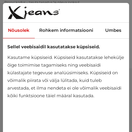
Proovi kodus – tasuta tagastus 14 päeva jooksul
Nõusolek
Rohkem informatsiooni
Umbes
Sellel veebisaidil kasutatakse küpsiseid.
0
Kasutame küpsiseid. Küpsiseid kasutatakse lehekülje
õige toimimise tagamiseks ning veebisaidi
külastajate tegevuse analüüsimiseks. Küpsiseid on
võimalik piirata või välja lülitada, kuid tuleb
arvestada, et ilma nendeta ei ole võimalik veebisaidi
kõiki funktsioone täiel määral kasutada.