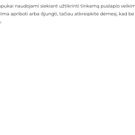
Pris
ukai naudojami siekiant užtikrinti tinkamą puslapio veikimą
alima apriboti arba išjungti, tačiau atkreipkite dėmesį, kad
.
arduotuvėje