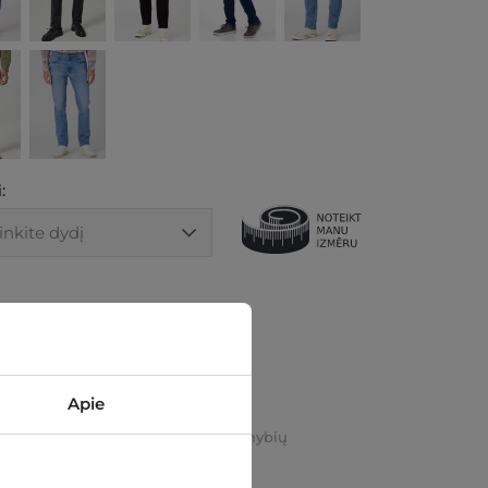
:
Į KREPŠELĮ
I PARDUOTUVĖJE
Apie
us pasirinkimas apmokejimų galimybių
kamas pristatymas ir grąžinimas