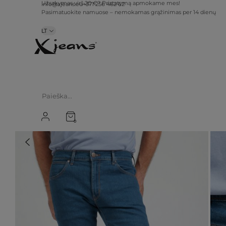
info@xjeans.eu
+371 256 462 62
Užsakymas virš 20 €? Pristatymą apmokame mes!
Pasimatuokite namuose – nemokamas grąžinimas per 14 dienų
LT
0