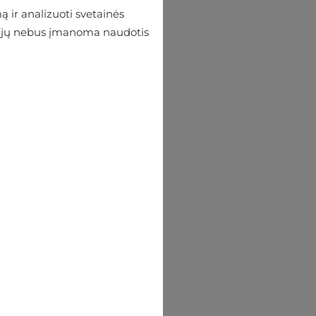
tatymas 1-2 darbo dienos
 ir analizuoti svetainės
 be jų nebus įmanoma naudotis