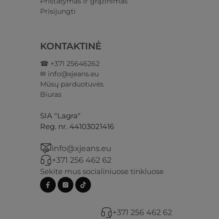
Pristatymas ir grąžinimas​
Prisijungti​
KONTAKTINĖ
☎ +371 25646262
✉ info@xjeans.eu
Mūsų parduotuvės
Biuras
SIA "Lagra"
Reg. nr. 44103021416
info@xjeans.eu
+371 256 462 62
Sekite mus socialiniuose tinkluose
+371 256 462 62