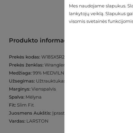
Mes naudojame slapukus. Slap
lankytojų veiklą. Slapukus g
visomis svetainės funkcijomis
Produkto informacija
Raskite prekę p
Prekės kodas:
W18SX5R22
Prekės ženklas:
Wrangler
Medžiaga:
99% MEDVILNĖ 1% ELASTANAS
Užsegimas:
Užtrauktukas
Marginys:
Vienspalvis
Spalva:
Mėlyna
Fit:
Slim Fit
Juosmens Aukštis:
Įprastas
Vardas:
LARSTON