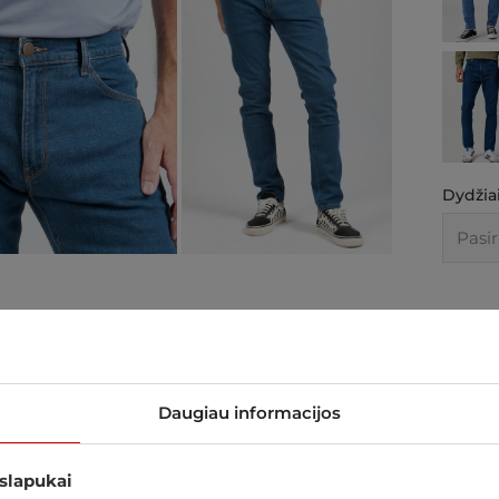
Dydžiai
RAST
Daugiau informacijos
Plat
 slapukai
Nemo