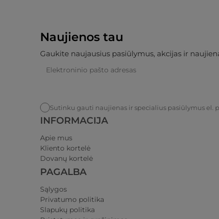
Naujienos tau
Gaukite naujausius pasiūlymus, akcijas ir naujiena
Sutinku gauti naujienas ir specialius pasiūlymus el. 
INFORMACIJA
Apie mus
Kliento kortelė
Dovanų kortelė
PAGALBA
Sąlygos
Privatumo politika​
Slapukų politika