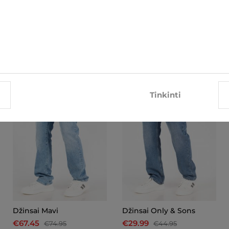
SUSIJĘ ELEMENTAI
-10%
-33%
Tinkinti
Džinsai Mavi
Džinsai Only & Sons
€67.45
€29.99
€74.95
€44.95