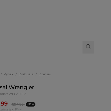
Vyriški
Drabužiai
Džinsai
sai Wrangler
kodas: W18SX5R22
.99
€
94.95
-32%
kaina įsk. PVM