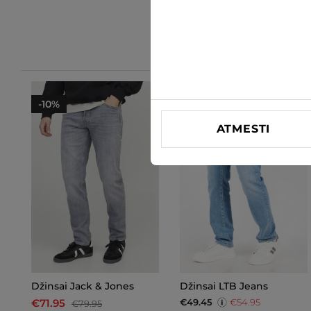
-10%
ATMESTI
Džinsai Jack & Jones
Džinsai LTB Jeans
€49.45
€54.95
€71.95
€79.95