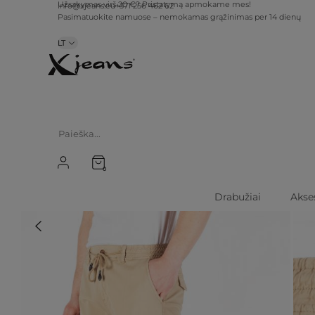
info@xjeans.eu
+371 256 462 62
Užsakymas virš 20 €? Pristatymą apmokame mes!
Pasimatuokite namuose – nemokamas grąžinimas per 14 dienų
LT
0
Drabužiai
Akse