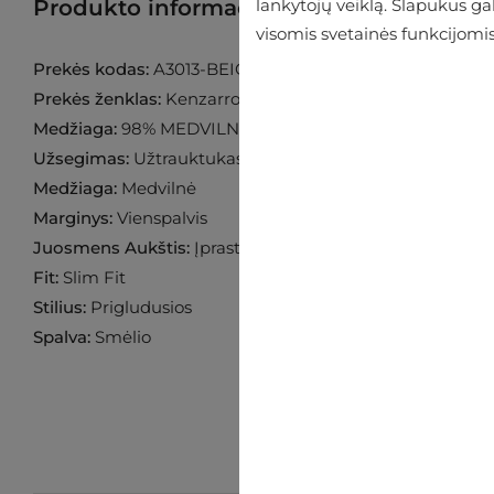
Produkto informacija
Raskite prekę p
lankytojų veiklą. Slapukus g
visomis svetainės funkcijomis
Prekės kodas:
A3013-BEIGE-3C72
Prekės ženklas:
Kenzarro
Medžiaga:
98% MEDVILNĖ 2% ELASTANAS
Užsegimas:
Užtrauktukas
Medžiaga:
Medvilnė
Marginys:
Vienspalvis
Juosmens Aukštis:
Įprastas
Fit:
Slim Fit
Stilius:
Prigludusios
Spalva:
Smėlio