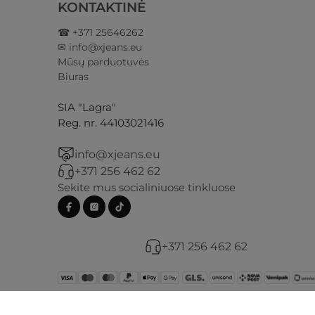
KONTAKTINĖ
☎ +371 25646262
✉ info@xjeans.eu
Mūsų parduotuvės
Biuras
SIA "Lagra"
Reg. nr. 44103021416
info@xjeans.eu
+371 256 462 62
Sekite mus socialiniuose tinkluose
+371 256 462 62
© 2026 X Jeans. Visos teisės saugomos.