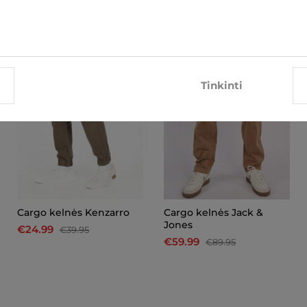
-37%
-33%
Tinkinti
Cargo kelnės Kenzarro
Cargo kelnės Jack &
Jones
€24.99
€39.95
€59.99
€89.95