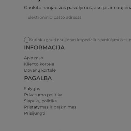
Gaukite naujausius pasiūlymus, akcijas ir naujiena
Sutinku gauti naujienas ir specialius pasiūlymus el. 
INFORMACIJA
Apie mus
Kliento kortelė
Dovanų kortelė
PAGALBA
Sąlygos
Privatumo politika​
Slapukų politika
Pristatymas ir grąžinimas​
Prisijungti​