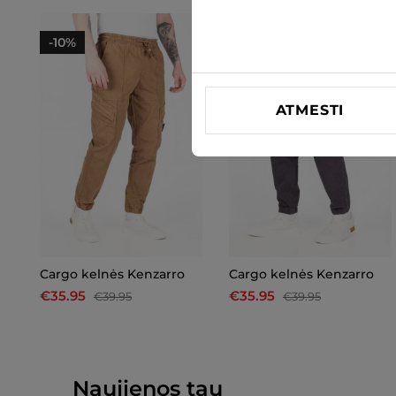
-10%
-10%
ATMESTI
Cargo kelnės Kenzarro
Cargo kelnės Kenzarro
€35.95
€35.95
€39.95
€39.95
Naujienos tau