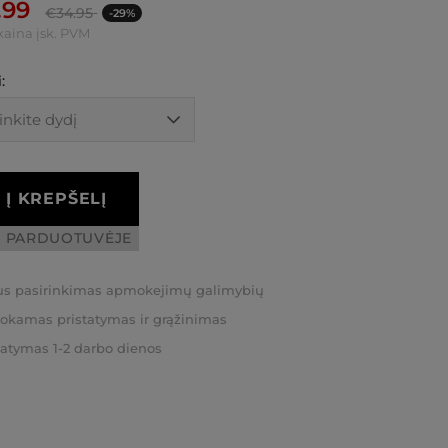
.99
€
34.95
-29%
kaina įsk. PVM
:
Į KREPŠELĮ
I PARDUOTUVĖJE
us pasirinkimas apmokejimų galimybių
kamas pristatymas ir grąžinimas
tatymas 1-2 darbo dienos