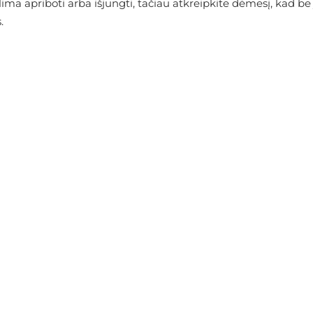
arduotuvėje
alima apriboti arba išjungti, tačiau atkreipkite dėmesį, kad
.
SUSIJĘ ELEMENTAI