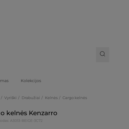
imas
Kolekcijos
Vyriški
Drabužiai
Kelnės
Cargo kelnės
o kelnės Kenzarro
kodas: A3013-BEIGE-3C72