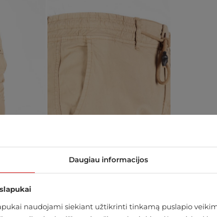
Daugiau informacijos
 slapukai
ukai naudojami siekiant užtikrinti tinkamą puslapio veikimą