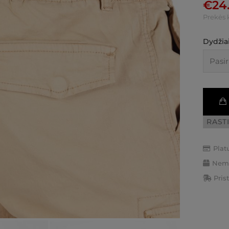
€
24
Prekės 
Dydžiai
RAST
Plat
Nemo
Pris