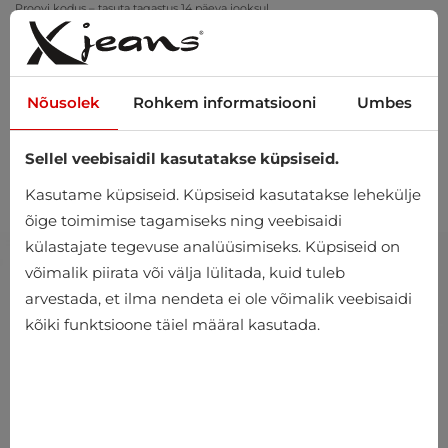
Proovi kodus – tasuta tagastus 14 päeva jooksul
Nõusolek
Rohkem informatsiooni
Umbes
Sellel veebisaidil kasutatakse küpsiseid.
0
Kasutame küpsiseid. Küpsiseid kasutatakse lehekülje
õige toimimise tagamiseks ning veebisaidi
külastajate tegevuse analüüsimiseks. Küpsiseid on
võimalik piirata või välja lülitada, kuid tuleb
arvestada, et ilma nendeta ei ole võimalik veebisaidi
kõiki funktsioone täiel määral kasutada.