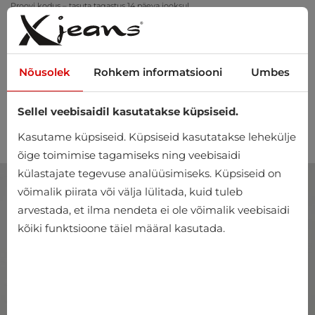
Proovi kodus – tasuta tagastus 14 päeva jooksul
Nõusolek
Rohkem informatsiooni
Umbes
Sellel veebisaidil kasutatakse küpsiseid.
0
Kasutame küpsiseid. Küpsiseid kasutatakse lehekülje
õige toimimise tagamiseks ning veebisaidi
külastajate tegevuse analüüsimiseks. Küpsiseid on
võimalik piirata või välja lülitada, kuid tuleb
arvestada, et ilma nendeta ei ole võimalik veebisaidi
kõiki funktsioone täiel määral kasutada.