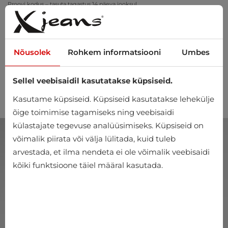
Proovi kodus – tasuta tagastus 14 päeva jooksul
Nõusolek
Rohkem informatsiooni
Umbes
Sellel veebisaidil kasutatakse küpsiseid.
0
Kasutame küpsiseid. Küpsiseid kasutatakse lehekülje
õige toimimise tagamiseks ning veebisaidi
külastajate tegevuse analüüsimiseks. Küpsiseid on
võimalik piirata või välja lülitada, kuid tuleb
arvestada, et ilma nendeta ei ole võimalik veebisaidi
kõiki funktsioone täiel määral kasutada.