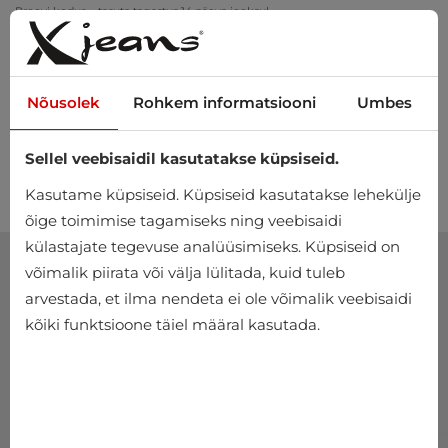
Tellimus üle 20 €? Tarne on meie kanda!
Proovi kodus – tasuta tagastus 14 päeva jooksul
Nõusolek
Rohkem informatsiooni
Umbes
Sellel veebisaidil kasutatakse küpsiseid.
0
Kasutame küpsiseid. Küpsiseid kasutatakse lehekülje
õige toimimise tagamiseks ning veebisaidi
külastajate tegevuse analüüsimiseks. Küpsiseid on
võimalik piirata või välja lülitada, kuid tuleb
arvestada, et ilma nendeta ei ole võimalik veebisaidi
kõiki funktsioone täiel määral kasutada.