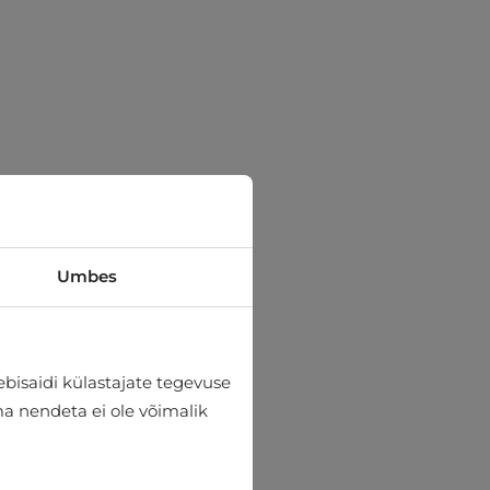
Umbes
bisaidi külastajate tegevuse
lma nendeta ei ole võimalik