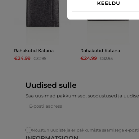
KEELDU
Rahakotid Katana
Rahakotid Katana
€24.99
€24.99
€32.95
€32.95
Uudised sulle
Saa uusimad pakkumised, soodustused ja uudise
Nõustun uudiste ja eripakkumiste saamisega e-post
INFORMATSIOON