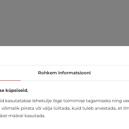
Rohkem informatsiooni
se küpsiseid.
d kasutatakse lehekülje õige toimimise tagamiseks ning vee
õimalik piirata või välja lülitada, kuid tuleb arvestada, et i
täiel määral kasutada.