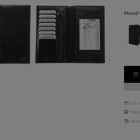
Muud v
Lai 
Tasu
Saat