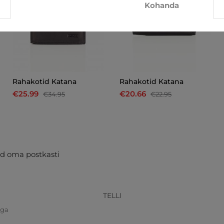
Kohanda
Rahakotid Katana
Rahakotid Katana
€25.99
€20.66
€34.95
€22.95
d oma postkasti
TELLI
iga