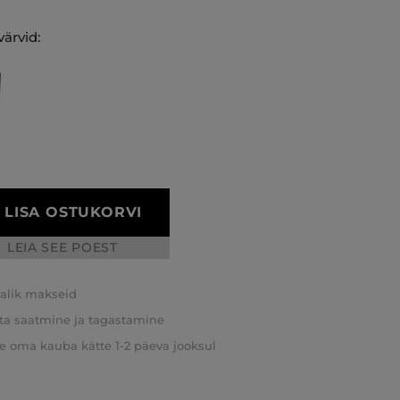
ärvid:
LISA OSTUKORVI
LEIA SEE POEST
valik makseid
ta saatmine ja tagastamine
e oma kauba kätte 1-2 päeva jooksul