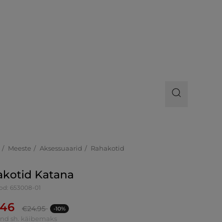
Meeste
Aksessuaarid
Rahakotid
kotid Katana
od: 653008-01
.46
€
24.95
-10%
ind sh. käibemaks