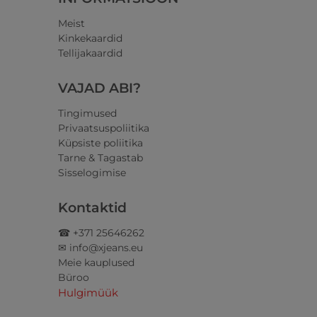
Meist
Kinkekaardid
Tellijakaardid
VAJAD ABI?
Tingimused
Privaatsuspoliitika
Küpsiste poliitika
Tarne & Tagastab
Sisselogimise
Kontaktid
☎ +371 25646262
✉ info@xjeans.eu
Meie kauplused
Büroo
Hulgimüük