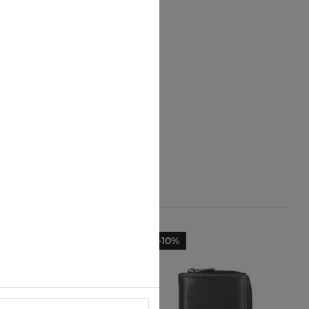
-23%
-10%