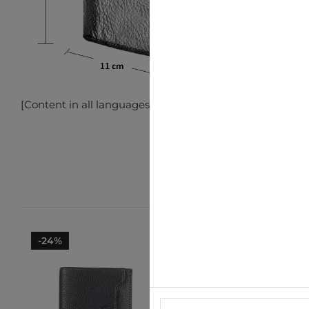
[Content in all languages here]
-24%
-24%