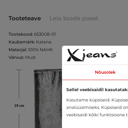
Tooteteave
Leia toode poest
Tootekood:
653008-01
Kaubamärk:
Katana
Materjal:
100% NAHK
Värvus:
Must
Nõusolek
Sellel veebisaidil kasutatak
Kasutame küpsiseid. Küpsisei
analüüsimiseks. Küpsiseid on v
veebisaidi kõiki funktsioone 