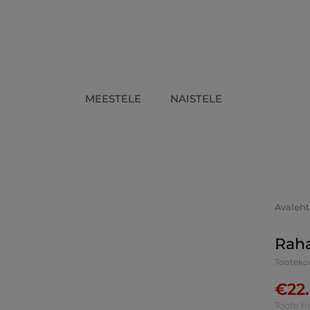
MEESTELE
NAISTELE
Avaleht
Raha
Tooteko
€
22
Toote h