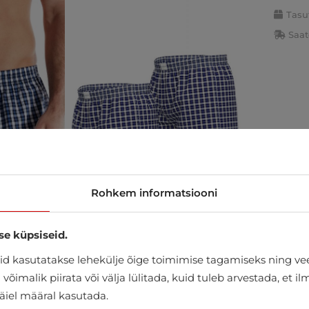
Tasu
Saat
Rohkem informatsiooni
se küpsiseid.
d kasutatakse lehekülje õige toimimise tagamiseks ning vee
õimalik piirata või välja lülitada, kuid tuleb arvestada, et i
täiel määral kasutada.