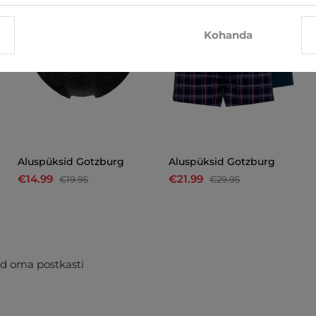
Kohanda
Aluspüksid Gotzburg
Aluspüksid Gotzburg
€14.99
€21.99
€19.95
€29.95
d oma postkasti