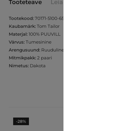
Tooteteave
Leia toode poest
Tootekood:
70171-5100-654
Kaubamärk:
Tom Tailor
Materjal:
100% PUUVILL
Värvus:
Tumesinine
Arengusuund:
Ruuduline
Mitmikpakk:
2 paari
Nimetus:
Dakota
-28%
-28%