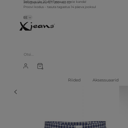
info@xjeans.eu
+371 256 462 62
Tellimus üle 20 €? Tarne on meie kanda!
Proovi kodus – tasuta tagastus 14 päeva jooksul
EE
0
Riided
Aksessuaarid