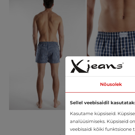
Nõusolek
Sellel veebisaidil kasutatak
Kasutame küpsiseid. Küpsisei
analüüsimiseks. Küpsiseid on v
veebisaidi kõiki funktsioone 