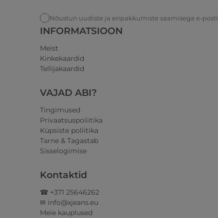
Nõustun uudiste ja eripakkumiste saamisega e-post
INFORMATSIOON
Meist
Kinkekaardid
Tellijakaardid
VAJAD ABI?
Tingimused
Privaatsuspoliitika
Küpsiste poliitika
Tarne & Tagastab
Sisselogimise
Kontaktid
☎ +371 25646262
✉ info@xjeans.eu
Meie kauplused