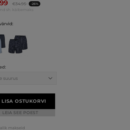
.99
€
34.95
-26%
ind sh. käibemaks
ärvid:
ed:
LISA OSTUKORVI
LEIA SEE POEST
valik makseid