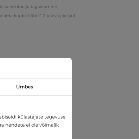
ta saatmine ja tagastamine
e oma kauba kätte 1-2 päeva jooksul
Umbes
bisaidi külastajate tegevuse
lma nendeta ei ole võimalik