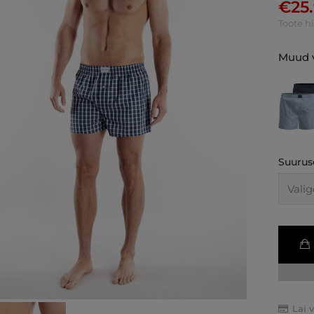
€
25
Toote h
Muud v
Suurus
Lai 