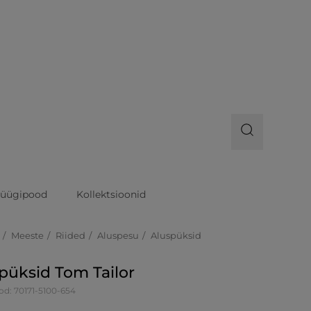
üügipood
Kollektsioonid
Meeste
Riided
Aluspesu
Aluspüksid
püksid Tom Tailor
od: 70171-5100-654