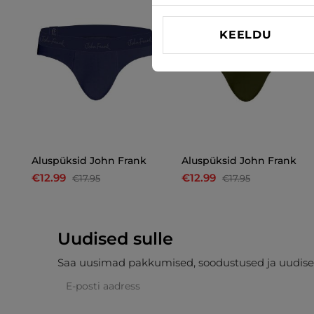
KEELDU
Aluspüksid John Frank
Aluspüksid John Frank
€12.99
€12.99
€17.95
€17.95
Uudised sulle
Saa uusimad pakkumised, soodustused ja uudise