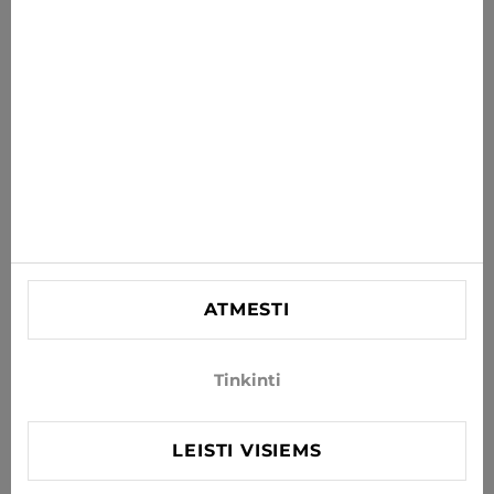
PRENUMERUOTI
Sutinku gauti naujienas ir specialius pasiūlymus el. paštu
INFORMACIJA
PAGALBA
KONTAKTINĖ
SIA "Lagra"
Reg. nr. 44103021416
ATMESTI
info@xjeans.eu
+371 256 462 62
Tinkinti
Sekite mus socialiniuose tinkluose
LEISTI VISIEMS