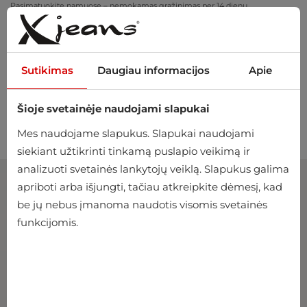
Pasimatuokite namuose – nemokamas grąžinimas per 14 dienų
Sutikimas
Daugiau informacijos
Apie
Šioje svetainėje naudojami slapukai
0
Mes naudojame slapukus. Slapukai naudojami
siekiant užtikrinti tinkamą puslapio veikimą ir
analizuoti svetainės lankytojų veiklą. Slapukus galima
apriboti arba išjungti, tačiau atkreipkite dėmesį, kad
be jų nebus įmanoma naudotis visomis svetainės
funkcijomis.