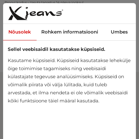
Proovi kodus – tasuta tagastus 14 päeva jooksul
Nõusolek
Rohkem informatsiooni
Umbes
Sellel veebisaidil kasutatakse küpsiseid.
0
Kasutame küpsiseid. Küpsiseid kasutatakse lehekülje
õige toimimise tagamiseks ning veebisaidi
külastajate tegevuse analüüsimiseks. Küpsiseid on
võimalik piirata või välja lülitada, kuid tuleb
arvestada, et ilma nendeta ei ole võimalik veebisaidi
kõiki funktsioone täiel määral kasutada.