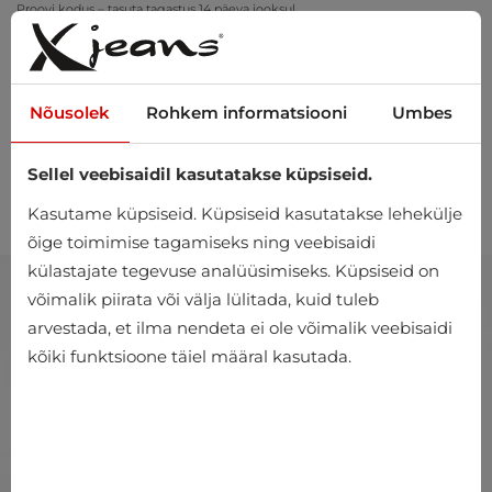
Proovi kodus – tasuta tagastus 14 päeva jooksul
Nõusolek
Rohkem informatsiooni
Umbes
Sellel veebisaidil kasutatakse küpsiseid.
0
Kasutame küpsiseid. Küpsiseid kasutatakse lehekülje
õige toimimise tagamiseks ning veebisaidi
külastajate tegevuse analüüsimiseks. Küpsiseid on
võimalik piirata või välja lülitada, kuid tuleb
arvestada, et ilma nendeta ei ole võimalik veebisaidi
kõiki funktsioone täiel määral kasutada.