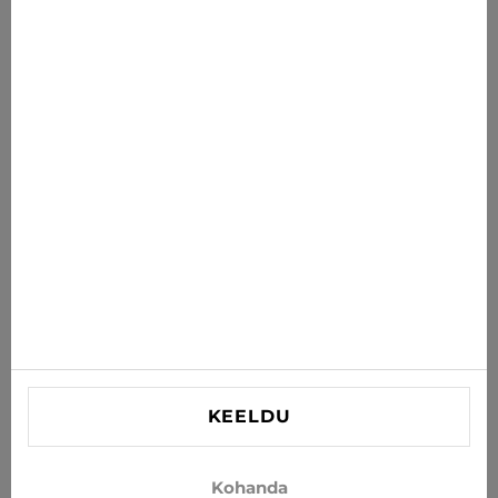
Uudised sulle
Saa uusimad pakkumised, soodustused ja uudised oma
postkasti
TELLI
Nõustun uudiste ja eripakkumiste saamisega e-postiga
INFORMATSIOON
VAJAD ABI?
Kontaktid
KEELDU
info@xjeans.eu
+371 256 462 62
Kohanda