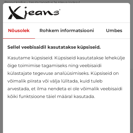
Proovi kodus – tasuta tagastus 14 päeva jooksul
Nõusolek
Rohkem informatsiooni
Umbes
Sellel veebisaidil kasutatakse küpsiseid.
0
Kasutame küpsiseid. Küpsiseid kasutatakse lehekülje
õige toimimise tagamiseks ning veebisaidi
külastajate tegevuse analüüsimiseks. Küpsiseid on
võimalik piirata või välja lülitada, kuid tuleb
arvestada, et ilma nendeta ei ole võimalik veebisaidi
kõiki funktsioone täiel määral kasutada.