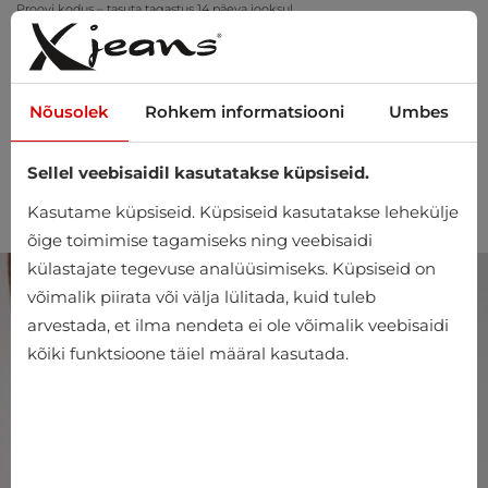
Proovi kodus – tasuta tagastus 14 päeva jooksul
Nõusolek
Rohkem informatsiooni
Umbes
Sellel veebisaidil kasutatakse küpsiseid.
0
Kasutame küpsiseid. Küpsiseid kasutatakse lehekülje
õige toimimise tagamiseks ning veebisaidi
külastajate tegevuse analüüsimiseks. Küpsiseid on
võimalik piirata või välja lülitada, kuid tuleb
arvestada, et ilma nendeta ei ole võimalik veebisaidi
kõiki funktsioone täiel määral kasutada.