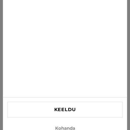
Uudised sulle
Saa uusimad pakkumised, soodustused ja uudised oma
postkasti
TELLI
Nõustun uudiste ja eripakkumiste saamisega e-postiga
INFORMATSIOON
VAJAD ABI?
Kontaktid
KEELDU
info@xjeans.eu
+371 256 462 62
Kohanda