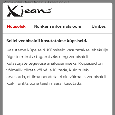
Proovi kodus – tasuta tagastus 14 päeva jooksul
Nõusolek
Rohkem informatsiooni
Umbes
Sellel veebisaidil kasutatakse küpsiseid.
0
Kasutame küpsiseid. Küpsiseid kasutatakse lehekülje
õige toimimise tagamiseks ning veebisaidi
külastajate tegevuse analüüsimiseks. Küpsiseid on
võimalik piirata või välja lülitada, kuid tuleb
arvestada, et ilma nendeta ei ole võimalik veebisaidi
kõiki funktsioone täiel määral kasutada.