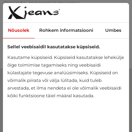
Tellimus üle 20 €? Tarne on meie kanda!
Proovi kodus – tasuta tagastus 14 päeva jooksul
Nõusolek
Rohkem informatsiooni
Umbes
Sellel veebisaidil kasutatakse küpsiseid.
0
Kasutame küpsiseid. Küpsiseid kasutatakse lehekülje
õige toimimise tagamiseks ning veebisaidi
külastajate tegevuse analüüsimiseks. Küpsiseid on
võimalik piirata või välja lülitada, kuid tuleb
arvestada, et ilma nendeta ei ole võimalik veebisaidi
kõiki funktsioone täiel määral kasutada.