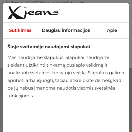
Užsakymas virš 20 €? Pristatymą apmokame mes!
Pasimatuokite namuose – nemokamas grąžinimas per 14 dienų
Sutikimas
Daugiau informacijos
Apie
Šioje svetainėje naudojami slapukai
0
Mes naudojame slapukus. Slapukai naudojami
siekiant užtikrinti tinkamą puslapio veikimą ir
analizuoti svetainės lankytojų veiklą. Slapukus galima
apriboti arba išjungti, tačiau atkreipkite dėmesį, kad
be jų nebus įmanoma naudotis visomis svetainės
funkcijomis.