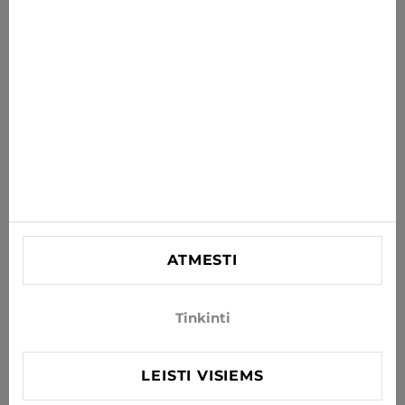
PRENUMERUOTI
Sutinku gauti naujienas ir specialius pasiūlymus el. paštu
INFORMACIJA
PAGALBA
KONTAKTINĖ
SIA "Lagra"
Reg. nr. 44103021416
ATMESTI
info@xjeans.eu
+371 256 462 62
Tinkinti
Sekite mus socialiniuose tinkluose
LEISTI VISIEMS