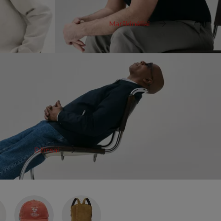
Marškinėliai
Džinsai