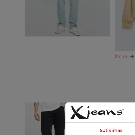
Žiūrėti
Sutikimas