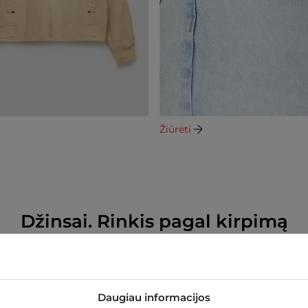
Žiūrėti
Džinsai. Rinkis pagal kirpimą
Daugiau informacijos