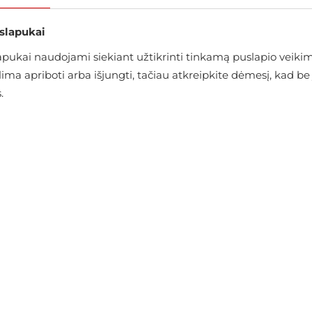
 slapukai
ukai naudojami siekiant užtikrinti tinkamą puslapio veikimą
alima apriboti arba išjungti, tačiau atkreipkite dėmesį, kad
.