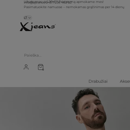
info@xjeans.eu
+371 256 462 62
Užsakymas virš 20 €? Pristatymą apmokame mes!
Pasimatuokite namuose – nemokamas grąžinimas per 14 dienų
LT
0
Drabužiai
Akse