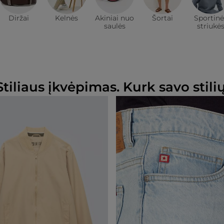
Diržai
Kelnės
Akiniai nuo
Šortai
Sportinė
saulės
striukė
Stiliaus įkvėpimas. Kurk savo stilių