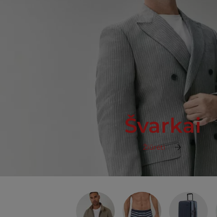
Švarkai
Žiūrėti