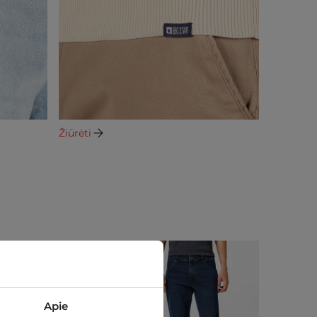
Žiūrėti
Apie