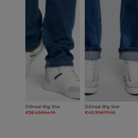
r
Džinsai Big Star
Džinsai Big Star
€58.45
€64.95
€49.99
€79.95