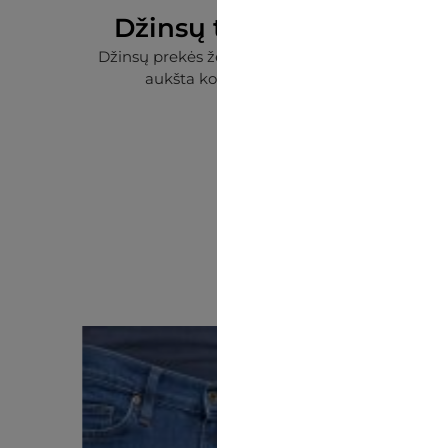
Džinsų tradicijos ir šiuol
Džinsų prekės ženklas, turintis daugiau nei 30 m
aukšta kokybė ir platus dydžių asortiment
Peržiūrėti kolekciją