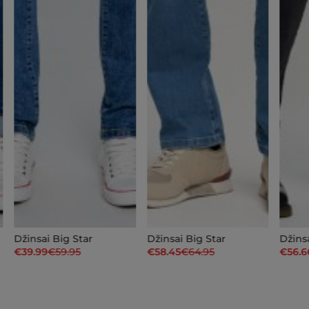
Džinsai Big Star
Džinsai Big Star
Džins
€39.99
€59.95
€58.45
€64.95
€56.6