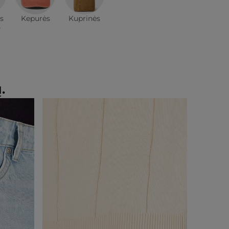
s
Kepurės
Kuprinės
s
.