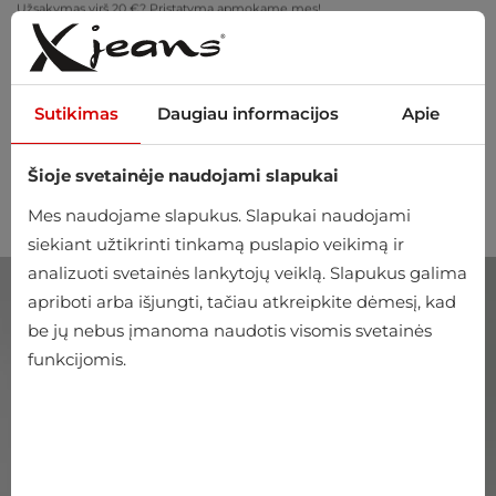
Užsakymas virš 20 €? Pristatymą apmokame mes!
Pasimatuokite namuose – nemokamas grąžinimas per 14 dienų
Sutikimas
Daugiau informacijos
Apie
Šioje svetainėje naudojami slapukai
0
Mes naudojame slapukus. Slapukai naudojami
siekiant užtikrinti tinkamą puslapio veikimą ir
analizuoti svetainės lankytojų veiklą. Slapukus galima
apriboti arba išjungti, tačiau atkreipkite dėmesį, kad
be jų nebus įmanoma naudotis visomis svetainės
funkcijomis.