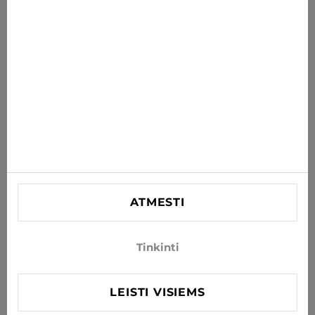
PRENUMERUOTI
Sutinku gauti naujienas ir specialius pasiūlymus el. paštu
INFORMACIJA
PAGALBA
KONTAKTINĖ
SIA "Lagra"
Reg. nr. 44103021416
ATMESTI
info@xjeans.eu
+371 256 462 62
Tinkinti
Sekite mus socialiniuose tinkluose
LEISTI VISIEMS