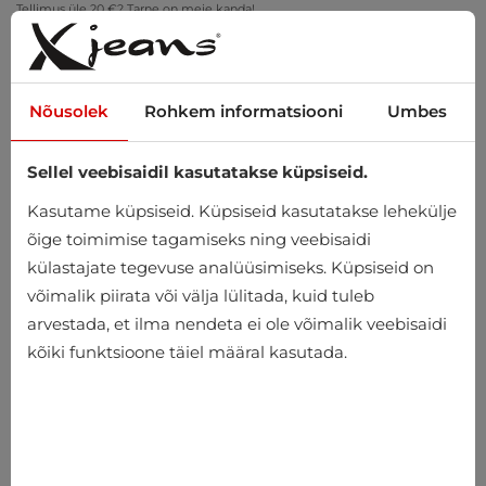
Tellimus üle 20 €? Tarne on meie kanda!
Proovi kodus – tasuta tagastus 14 päeva jooksul
Nõusolek
Rohkem informatsiooni
Umbes
Sellel veebisaidil kasutatakse küpsiseid.
0
Kasutame küpsiseid. Küpsiseid kasutatakse lehekülje
õige toimimise tagamiseks ning veebisaidi
külastajate tegevuse analüüsimiseks. Küpsiseid on
Avaleht
Meeste
Riided
Triiksärgid
võimalik piirata või välja lülitada, kuid tuleb
arvestada, et ilma nendeta ei ole võimalik veebisaidi
Triiksärgid
kõiki funktsioone täiel määral kasutada.
-10%