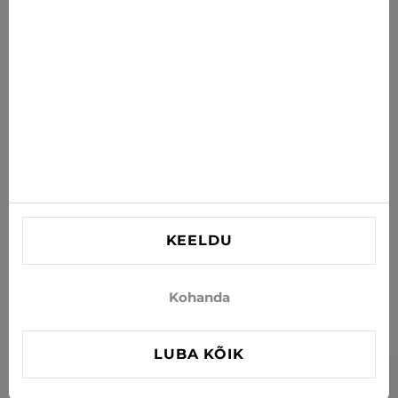
postkasti
TELLI
Nõustun uudiste ja eripakkumiste saamisega e-postiga
INFORMATSIOON
VAJAD ABI?
Kontaktid
KEELDU
info@xjeans.eu
+371 256 462 62
Kohanda
Jälgi meid sotsiaalmeedias
LUBA KÕIK
FILTER