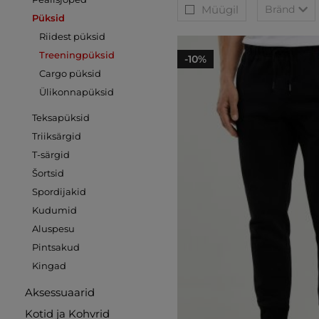
Müügil
Bränd
Püksid
Riidest püksid
Treeningpüksid
-10%
Cargo püksid
Ülikonnapüksid
Teksapüksid
Triiksärgid
T-särgid
Šortsid
Spordijakid
Kudumid
Aluspesu
Pintsakud
Kingad
Aksessuaarid
Kotid ja Kohvrid