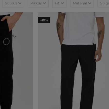
Suurus
Pikkus
Fit
Materjal
Sulg
-10%