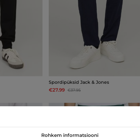
Spordipüksid Jack & Jones
€27.99
€37.95
-10%
Rohkem informatsiooni