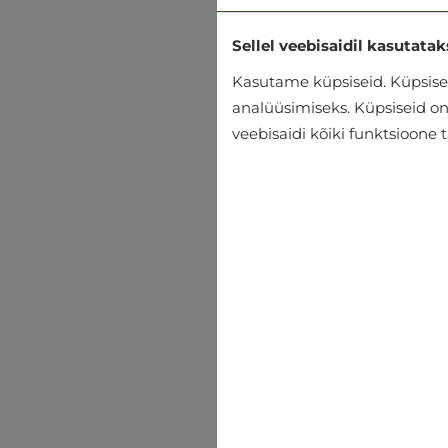
Sellel veebisaidil kasutatak
Kasutame küpsiseid. Küpsisei
analüüsimiseks. Küpsiseid on v
veebisaidi kõiki funktsioone 
Spordipüksid Only & Sons
€29.99
€39.95