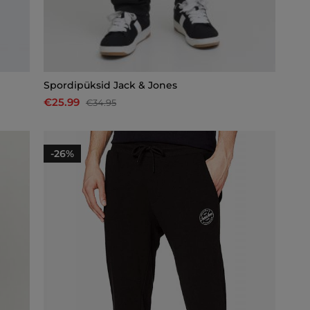
Spordipüksid Jack & Jones
€25.99
€34.95
-26%