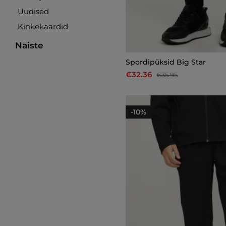
Uudised
Kinkekaardid
Naiste
Spordipüksid Big Star
€32.36
€35.95
-10%