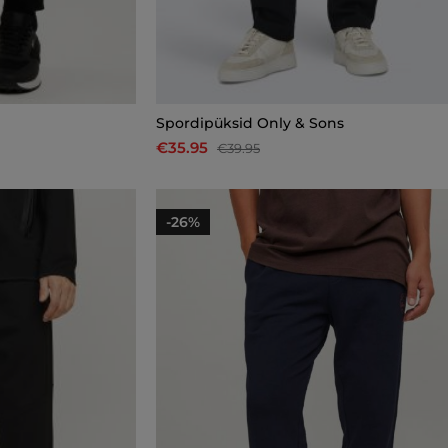
Spordipüksid Only & Sons
€35.95
€39.95
-26%