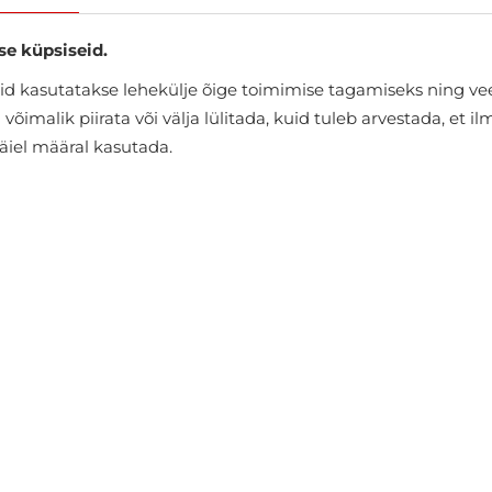
se küpsiseid.
d kasutatakse lehekülje õige toimimise tagamiseks ning vee
õimalik piirata või välja lülitada, kuid tuleb arvestada, et i
täiel määral kasutada.
Spordipüksid Big Star
€32.36
€35.95