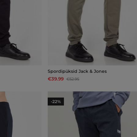
Spordipüksid Jack & Jones
€39.99
€52.95
-22%