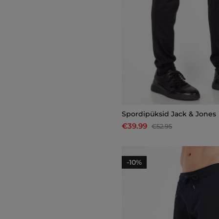
Spordipüksid Jack & Jones
€39.99
€52.95
-10%