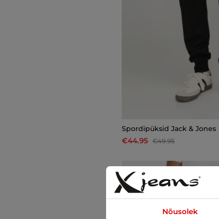
Spordipüksid Jack & Jones
€44.95
€49.95
-25%
Nõusolek