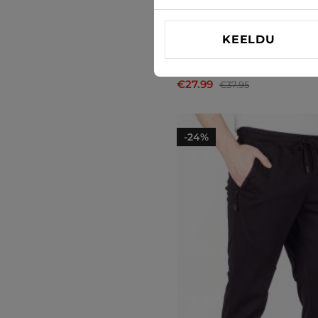
KEELDU
Spordipüksid Jack & Jones
€27.99
€37.95
-24%