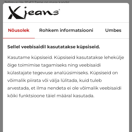
Tellimus üle 20 €? Tarne on meie kanda!
Proovi kodus – tasuta tagastus 14 päeva jooksul
Nõusolek
Rohkem informatsiooni
Umbes
Sellel veebisaidil kasutatakse küpsiseid.
0
Kasutame küpsiseid. Küpsiseid kasutatakse lehekülje
õige toimimise tagamiseks ning veebisaidi
külastajate tegevuse analüüsimiseks. Küpsiseid on
Avaleht
Meeste
Riided
Püksid
võimalik piirata või välja lülitada, kuid tuleb
arvestada, et ilma nendeta ei ole võimalik veebisaidi
Püksid
kõiki funktsioone täiel määral kasutada.
-10%
-10%