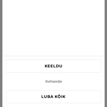
postkasti
TELLI
Nõustun uudiste ja eripakkumiste saamisega e-postiga
INFORMATSIOON
VAJAD ABI?
Kontaktid
KEELDU
info@xjeans.eu
+371 256 462 62
Kohanda
Jälgi meid sotsiaalmeedias
LUBA KÕIK